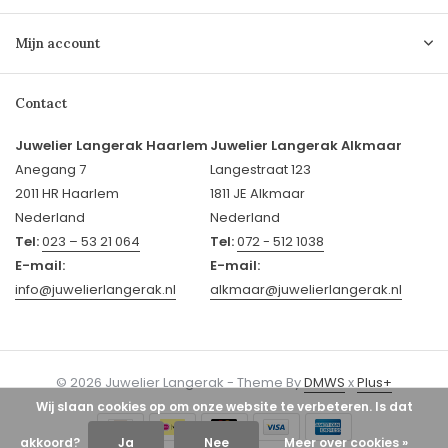
Mijn account
Contact
Juwelier Langerak Haarlem
Juwelier Langerak Alkmaar
Anegang 7
Langestraat 123
2011 HR Haarlem
1811 JE Alkmaar
Nederland
Nederland
Tel:
023 – 53 21 064
Tel:
072 - 512 1038
E-mail:
E-mail:
info@juwelierlangerak.nl
alkmaar@juwelierlangerak.nl
© 2026 Juwelier Langerak - Theme By
DMWS
x
Plus+
Wij slaan cookies op om onze website te verbeteren. Is dat
akkoord?
Ja
Nee
Meer over cookies »