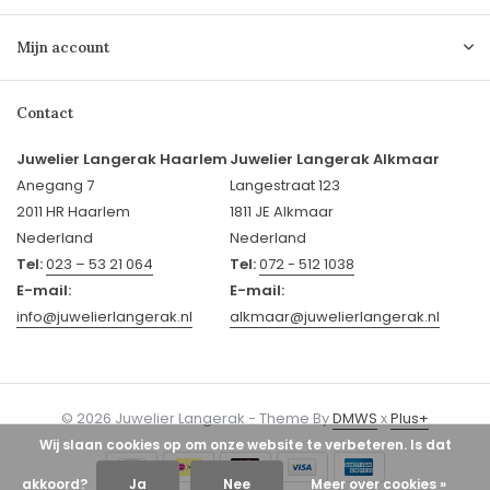
Mijn account
Contact
Juwelier Langerak Haarlem
Juwelier Langerak Alkmaar
Anegang 7
Langestraat 123
2011 HR Haarlem
1811 JE Alkmaar
Nederland
Nederland
Tel:
023 – 53 21 064
Tel:
072 - 512 1038
E-mail:
E-mail:
info@juwelierlangerak.nl
alkmaar@juwelierlangerak.nl
© 2026 Juwelier Langerak - Theme By
DMWS
x
Plus+
Wij slaan cookies op om onze website te verbeteren. Is dat
akkoord?
Ja
Nee
Meer over cookies »