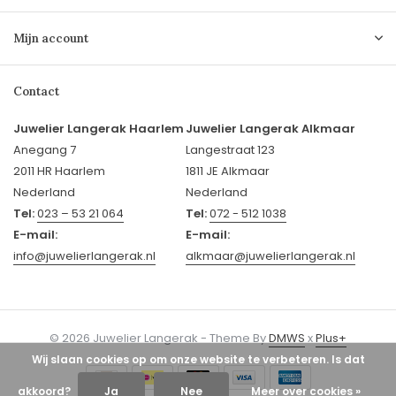
Mijn account
Contact
Juwelier Langerak Haarlem
Juwelier Langerak Alkmaar
Anegang 7
Langestraat 123
2011 HR Haarlem
1811 JE Alkmaar
Nederland
Nederland
Tel:
023 – 53 21 064
Tel:
072 - 512 1038
E-mail:
E-mail:
info@juwelierlangerak.nl
alkmaar@juwelierlangerak.nl
© 2026 Juwelier Langerak - Theme By
DMWS
x
Plus+
Wij slaan cookies op om onze website te verbeteren. Is dat
akkoord?
Ja
Nee
Meer over cookies »