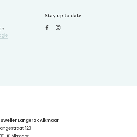
Stay up to date
en
ogle
Juwelier Langerak Alkmaar
Langestraat 123
1811 JE Alkmaar