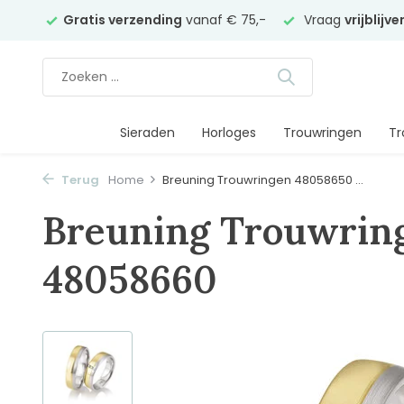
elier
Gratis verzending
vanaf € 75,-
Vraag
vrijblijv
Sieraden
Horloges
Trouwringen
Tr
Terug
Home
Breuning Trouwringen 48058650 ...
Breuning Trouwrin
48058660