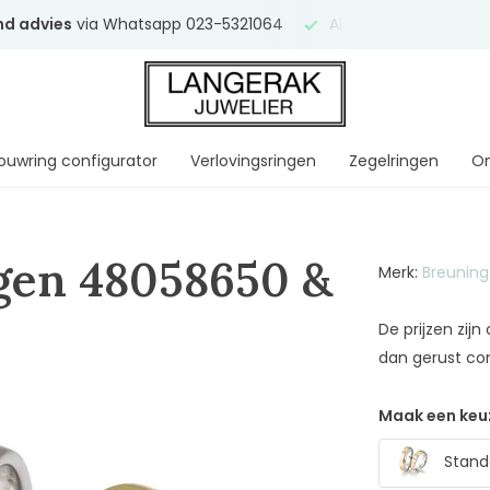
end advies
via Whatsapp 023-5321064
Al
ruim 75 jaar
uw ve
ouwring configurator
Verlovingsringen
Zegelringen
On
gen 48058650 &
Merk:
Breuning
De prijzen zij
dan gerust co
Maak een keu
Stand