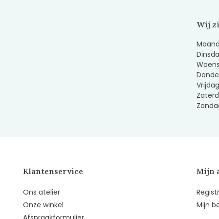
Wij z
Maanda
Dinsda
Woens
Donder
Vrijda
Zaterd
Zondag
Klantenservice
Mijn 
Ons atelier
Regist
Onze winkel
Mijn b
Afspraakformulier