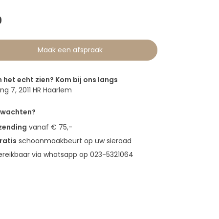
0
Maak een afspraak
n het echt zien? Kom bij ons langs
g 7, 2011 HR Haarlem
erwachten?
rzending
vanaf € 75,-
ratis
schoonmaakbeurt op uw sieraad
bereikbaar via whatsapp op 023-5321064