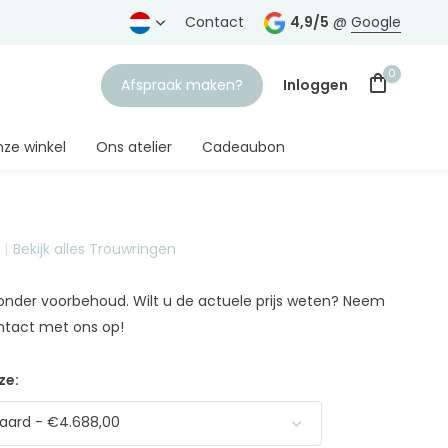
rtrouwde juwelier
Gratis verzending
Contact
vanaf € 75,-
4,9/5
@
Google
0
Afspraak maken?
Inloggen
ze winkel
Ons atelier
Cadeaubon
Bekijk alles Trouwringen
Account aanmaken
n onder voorbehoud. Wilt u de actuele prijs weten? Neem
ntact met ons op!
ze:
aard - €4.688,00