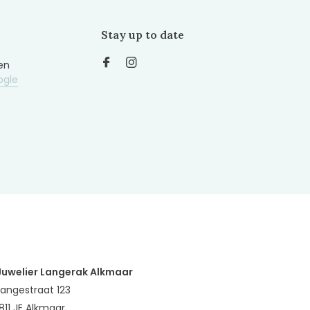
Stay up to date
en
ogle
Juwelier Langerak Alkmaar
Langestraat 123
1811 JE Alkmaar