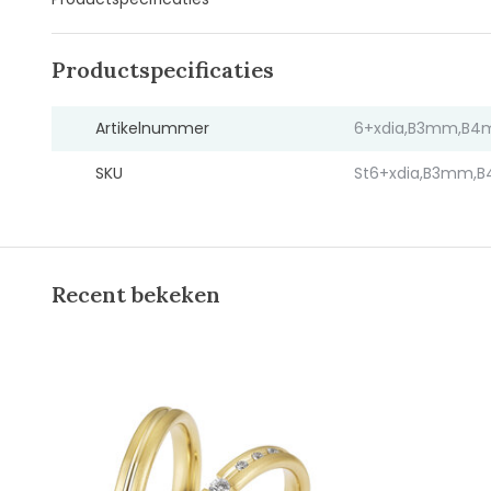
Productspecificaties
Artikelnummer
6+xdia,B3mm,B4
SKU
St6+xdia,B3mm,B
Recent bekeken