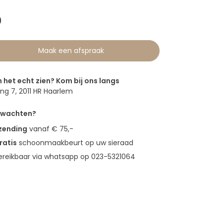
0
Maak een afspraak
n het echt zien? Kom bij ons langs
g 7, 2011 HR Haarlem
erwachten?
rzending
vanaf € 75,-
ratis
schoonmaakbeurt op uw sieraad
bereikbaar via whatsapp op 023-5321064