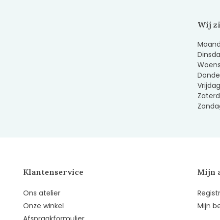
Wij z
Maanda
Dinsda
Woens
Donder
Vrijda
Zaterd
Zondag
Klantenservice
Mijn 
Ons atelier
Regist
Onze winkel
Mijn b
Afspraakformulier