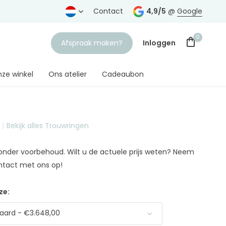
rtrouwde juwelier
Gratis verzending
Contact
vanaf € 75,-
4,9/5
@
Google
0
Afspraak maken?
Inloggen
ze winkel
Ons atelier
Cadeaubon
Bekijk alles Trouwringen
Account aanmaken
n onder voorbehoud. Wilt u de actuele prijs weten? Neem
ntact met ons op!
ze:
aard - €3.648,00