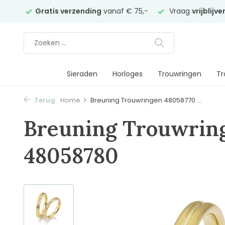
elier
Gratis verzending
vanaf € 75,-
Vraag
vrijblijv
Sieraden
Horloges
Trouwringen
Tr
Terug
Home
Breuning Trouwringen 48058770 ...
Breuning Trouwrin
48058780