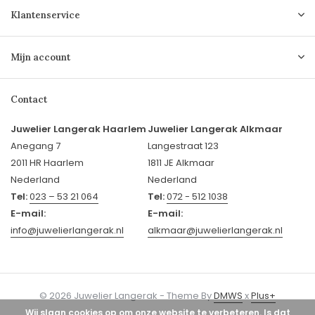
Klantenservice
Mijn account
Contact
Juwelier Langerak Haarlem
Juwelier Langerak Alkmaar
Anegang 7
Langestraat 123
2011 HR Haarlem
1811 JE Alkmaar
Nederland
Nederland
Tel:
023 – 53 21 064
Tel:
072 - 512 1038
E-mail:
E-mail:
info@juwelierlangerak.nl
alkmaar@juwelierlangerak.nl
© 2026 Juwelier Langerak - Theme By
DMWS
x
Plus+
Wij slaan cookies op om onze website te verbeteren. Is dat