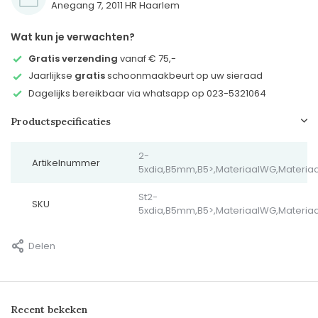
Anegang 7, 2011 HR Haarlem
Wat kun je verwachten?
Gratis verzending
vanaf € 75,-
Jaarlijkse
gratis
schoonmaakbeurt op uw sieraad
Dagelijks bereikbaar via whatsapp op 023-5321064
Productspecificaties
2-
Artikelnummer
5xdia,B5mm,B5>,MateriaalWG,Materia
St2-
SKU
5xdia,B5mm,B5>,MateriaalWG,Materia
Delen
Recent bekeken