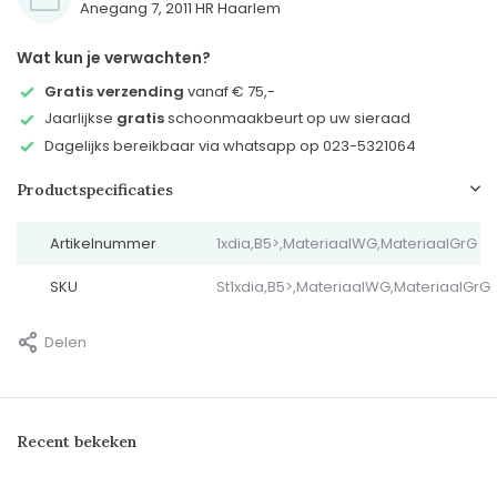
Anegang 7, 2011 HR Haarlem
Wat kun je verwachten?
Gratis verzending
vanaf € 75,-
Jaarlijkse
gratis
schoonmaakbeurt op uw sieraad
Dagelijks bereikbaar via whatsapp op 023-5321064
Productspecificaties
Artikelnummer
1xdia,B5>,MateriaalWG,MateriaalGrG
SKU
St1xdia,B5>,MateriaalWG,MateriaalGrG
Delen
Recent bekeken