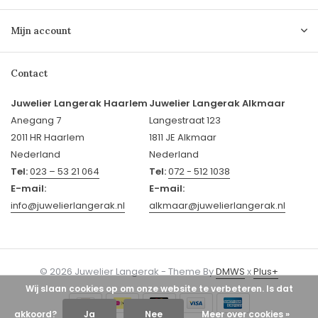
Mijn account
Contact
Juwelier Langerak Haarlem
Juwelier Langerak Alkmaar
Anegang 7
Langestraat 123
2011 HR Haarlem
1811 JE Alkmaar
Nederland
Nederland
Tel:
023 – 53 21 064
Tel:
072 - 512 1038
E-mail:
E-mail:
info@juwelierlangerak.nl
alkmaar@juwelierlangerak.nl
© 2026 Juwelier Langerak - Theme By
DMWS
x
Plus+
Wij slaan cookies op om onze website te verbeteren. Is dat
akkoord?
Ja
Nee
Meer over cookies »