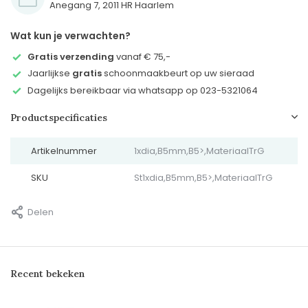
Anegang 7, 2011 HR Haarlem
Wat kun je verwachten?
Gratis verzending
vanaf € 75,-
Jaarlijkse
gratis
schoonmaakbeurt op uw sieraad
Dagelijks bereikbaar via whatsapp op 023-5321064
Productspecificaties
Artikelnummer
1xdia,B5mm,B5>,MateriaalTrG
SKU
St1xdia,B5mm,B5>,MateriaalTrG
Delen
Recent bekeken