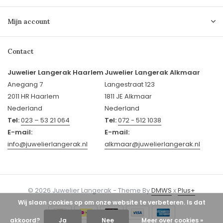
Mijn account
Contact
Juwelier Langerak Haarlem
Juwelier Langerak Alkmaar
Anegang 7
Langestraat 123
2011 HR Haarlem
1811 JE Alkmaar
Nederland
Nederland
Tel:
023 – 53 21 064
Tel:
072 - 512 1038
E-mail:
E-mail:
info@juwelierlangerak.nl
alkmaar@juwelierlangerak.nl
© 2026 Juwelier Langerak - Theme By
DMWS
x
Plus+
Wij slaan cookies op om onze website te verbeteren. Is dat
akkoord?
Ja
Nee
Meer over cookies »