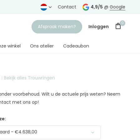
rtrouwde juwelier
Gratis verzending
Contact
vanaf € 75,-
4,9/5
@
Google
0
Afspraak maken?
Inloggen
ze winkel
Ons atelier
Cadeaubon
Bekijk alles Trouwringen
Account aanmaken
n onder voorbehoud. Wilt u de actuele prijs weten? Neem
ntact met ons op!
ze:
aard - €4.638,00