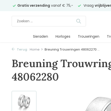
elier
Gratis verzending
vanaf € 75,-
Vraag
vrijblijv
Sieraden
Horloges
Trouwringen
Tr
Terug
Home
Breuning Trouwringen 48062270 ...
Breuning Trouwrin
48062280