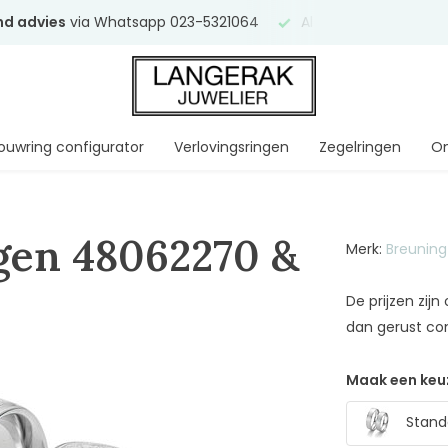
end advies
via Whatsapp 023-5321064
Al
ruim 75 jaar
uw ve
ouwring configurator
Verlovingsringen
Zegelringen
On
gen 48062270 &
Merk:
Breuning
De prijzen zij
dan gerust co
Maak een keu
Stand