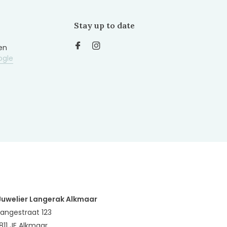
Stay up to date
en
ogle
Juwelier Langerak Alkmaar
Langestraat 123
1811 JE Alkmaar