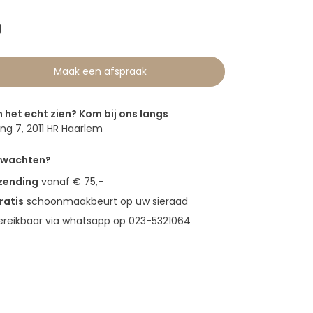
0
Maak een afspraak
n het echt zien? Kom bij ons langs
g 7, 2011 HR Haarlem
erwachten?
rzending
vanaf € 75,-
ratis
schoonmaakbeurt op uw sieraad
bereikbaar via whatsapp op 023-5321064