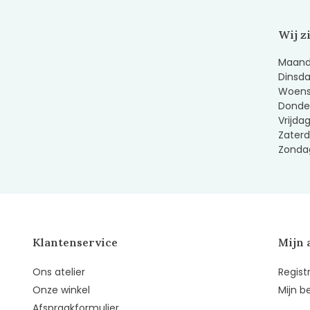
Wij z
Maanda
Dinsda
Woens
Donder
Vrijda
Zaterd
Zondag
Klantenservice
Mijn 
Ons atelier
Regist
Onze winkel
Mijn b
Afspraakformulier