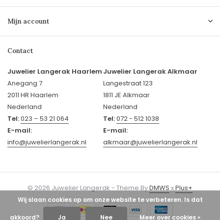
Mijn account
Contact
Juwelier Langerak Haarlem
Juwelier Langerak Alkmaar
Anegang 7
Langestraat 123
2011 HR Haarlem
1811 JE Alkmaar
Nederland
Nederland
Tel:
023 – 53 21 064
Tel:
072 - 512 1038
E-mail:
E-mail:
info@juwelierlangerak.nl
alkmaar@juwelierlangerak.nl
© 2026 Juwelier Langerak - Theme By
DMWS
x
Plus+
Wij slaan cookies op om onze website te verbeteren. Is dat
akkoord?
Ja
Nee
Meer over cookies »