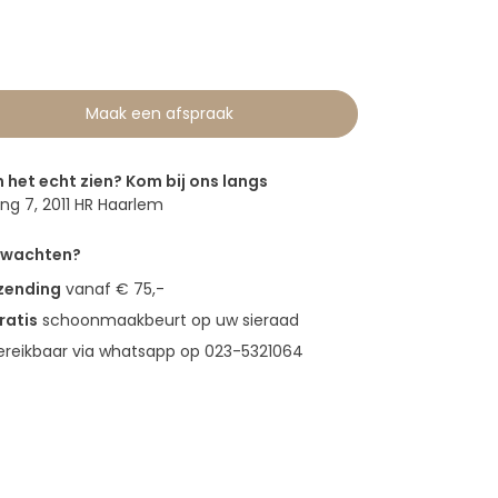
0
Maak een afspraak
n het echt zien? Kom bij ons langs
g 7, 2011 HR Haarlem
erwachten?
rzending
vanaf € 75,-
ratis
schoonmaakbeurt op uw sieraad
bereikbaar via whatsapp op 023-5321064