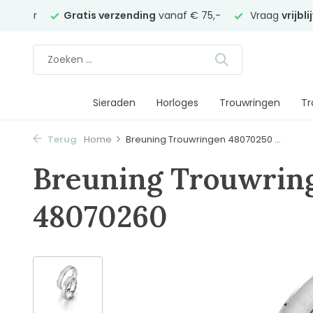
juwelier
Gratis verzending
vanaf € 75,-
Vraag
vrijbl
Sieraden
Horloges
Trouwringen
Tr
Terug
Home
Breuning Trouwringen 48070250 ...
Breuning Trouwrin
48070260