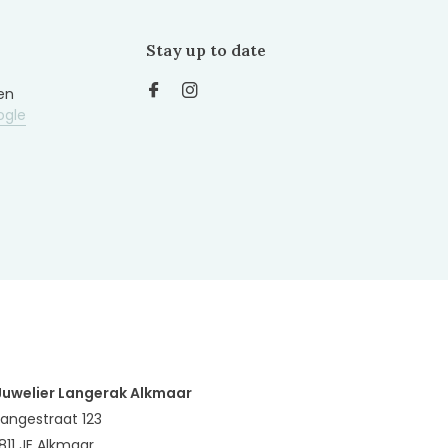
Stay up to date
en
ogle
Juwelier Langerak Alkmaar
Langestraat 123
1811 JE Alkmaar