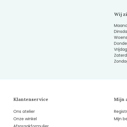
Wij z
Maanda
Dinsda
Woens
Donder
Vrijda
Zaterd
Zondag
Klantenservice
Mijn 
Ons atelier
Regist
Onze winkel
Mijn b
Afspraakformulier