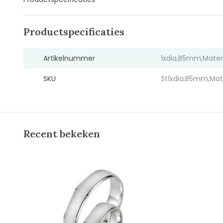
Productspecificaties
Artikelnummer
1xdia,B5mm,Mate
SKU
St1xdia,B5mm,Mat
Recent bekeken