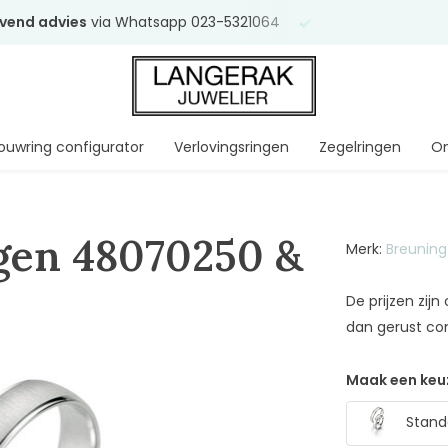
ijvend advies
via Whatsapp 023-5321064
Al
ruim 75 jaar
uw 
ouwring configurator
Verlovingsringen
Zegelringen
On
gen 48070250 &
Merk:
Breuning
De prijzen zij
dan gerust co
Maak een keu
Stand