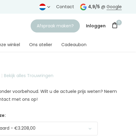
vertrouwde juwelier
Contact
4,9/5
@
Google
0
Afspraak maken?
Inloggen
ze winkel
Ons atelier
Cadeaubon
Bekijk alles Trouwringen
Account aanmaken
n onder voorbehoud. Wilt u de actuele prijs weten? Neem
ntact met ons op!
ze:
aard - €3.208,00