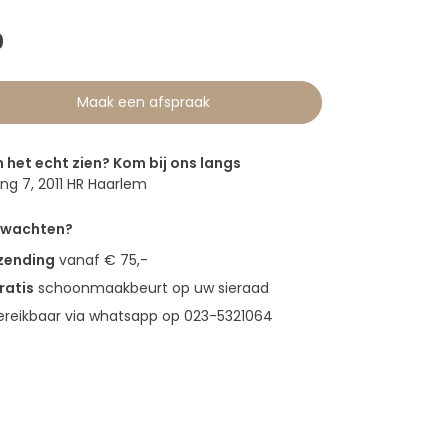
0
Maak een afspraak
n het echt zien? Kom bij ons langs
g 7, 2011 HR Haarlem
erwachten?
rzending
vanaf € 75,-
ratis
schoonmaakbeurt op uw sieraad
bereikbaar via whatsapp op 023-5321064