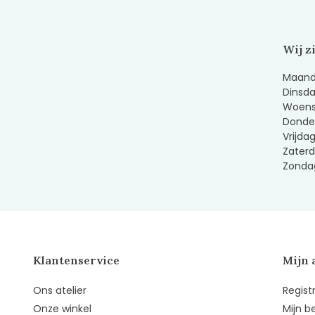
Wij z
Maanda
Dinsda
Woens
Donder
Vrijda
Zaterd
Zondag
Klantenservice
Mijn 
Ons atelier
Regist
Onze winkel
Mijn b