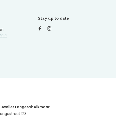
Stay up to date
en
ogle
Juwelier Langerak Alkmaar
Langestraat 123