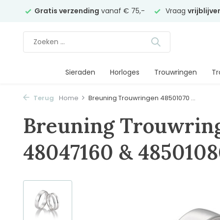
elier
Gratis verzending
vanaf € 75,-
Vraag
vrijblijv
Sieraden
Horloges
Trouwringen
Tr
Terug
Home
Breuning Trouwringen 48501070 ...
Breuning Trouwrin
48047160 & 485010