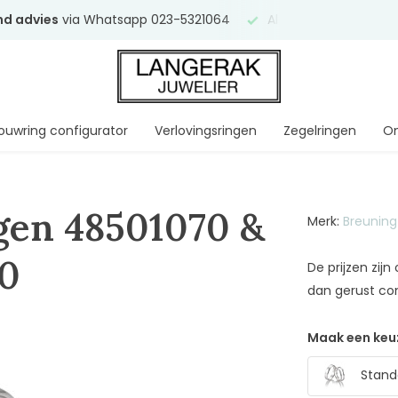
end advies
via Whatsapp 023-5321064
Al
ruim 75 jaar
uw ve
ouwring configurator
Verlovingsringen
Zegelringen
On
gen 48501070 &
Merk:
Breuning
80
De prijzen zij
dan gerust co
Maak een keu
Stand