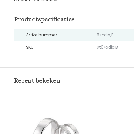
Productspecificaties
Artikelnummer
6+xdia,B
SKU
St6+xdia,B
Recent bekeken