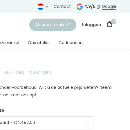
rtrouwde juwelier
Gratis verzending
Contact
vanaf € 75,-
4,9/5
@
Google
0
Afspraak maken?
Inloggen
ze winkel
Ons atelier
Cadeaubon
Bekijk alles Trouwringen
Account aanmaken
n onder voorbehoud. Wilt u de actuele prijs weten? Neem
ntact met ons op!
ze:
aard - €4.487,00