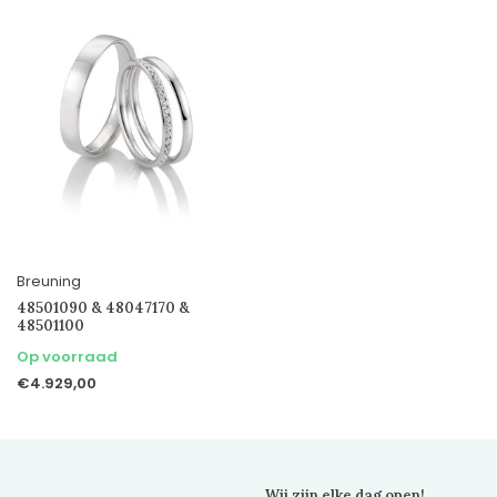
Breuning
48501090 & 48047170 &
48501100
Op voorraad
€4.929,00
Wij zijn elke dag open!