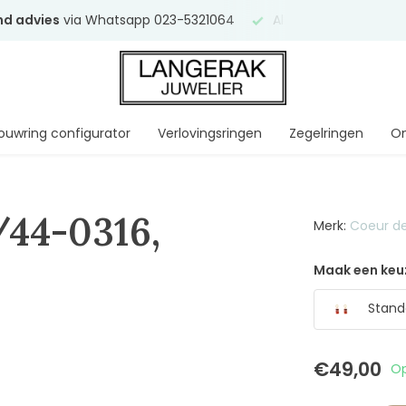
end advies
via Whatsapp 023-5321064
Al
ruim 75 jaar
uw ve
ouwring configurator
Verlovingsringen
Zegelringen
On
/44-0316,
Merk:
Coeur de
Maak een keu
Stand
€49,00
Op