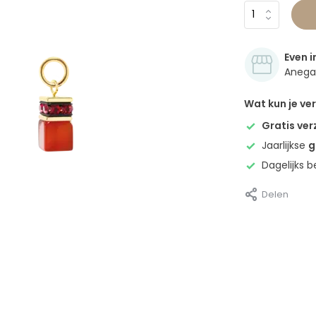
Even i
Anegan
Wat kun je v
Gratis ve
Jaarlijkse
g
Dagelijks 
Delen