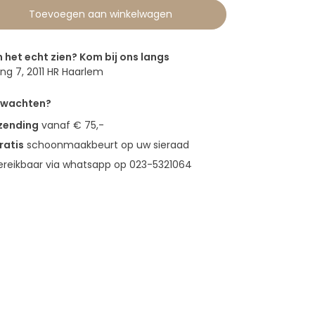
Toevoegen aan winkelwagen
n het echt zien? Kom bij ons langs
g 7, 2011 HR Haarlem
erwachten?
rzending
vanaf € 75,-
ratis
schoonmaakbeurt op uw sieraad
bereikbaar via whatsapp op 023-5321064