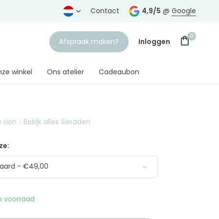
rtrouwde juwelier
Gratis verzending
Contact
vanaf € 75,-
4,9/5
@
Google
0
Afspraak maken?
Inloggen
ze winkel
Ons atelier
Cadeaubon
 Lion
Bekijk alles Sieraden
Account aanmaken
ze:
aard - €49,00
 voorraad