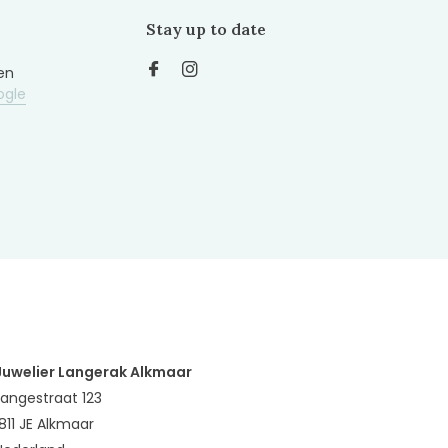
Stay up to date
en
ogle
Juwelier Langerak Alkmaar
Langestraat 123
1811 JE Alkmaar