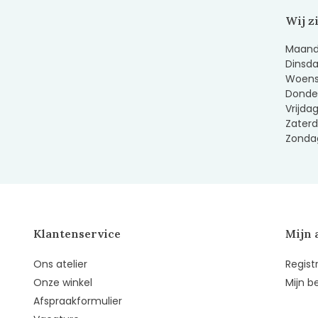
Wij z
Maanda
Dinsda
Woens
Donder
Vrijda
Zaterd
Zondag
Klantenservice
Mijn 
Ons atelier
Regist
Onze winkel
Mijn b
Afspraakformulier