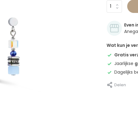
Even i
Anegan
Wat kun je v
Gratis ve
Jaarlijkse
g
Dagelijks 
Delen