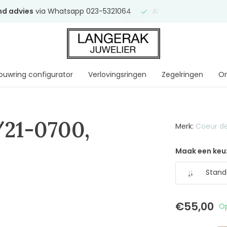
end advies
via Whatsapp 023-5321064
Al
ruim 75 jaar
uw ve
ouwring configurator
Verlovingsringen
Zegelringen
On
/21-0700,
Merk:
Coeur de
Maak een keu
Stand
€55,00
Op