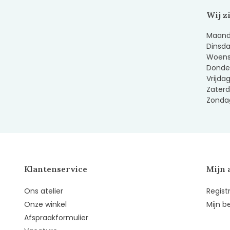
Wij z
Maanda
Dinsda
Woens
Donder
Vrijda
Zaterd
Zondag
Klantenservice
Mijn 
Ons atelier
Regist
Onze winkel
Mijn b
Afspraakformulier