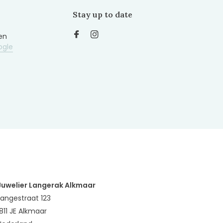
Stay up to date
en
ogle
Juwelier Langerak Alkmaar
Langestraat 123
1811 JE Alkmaar