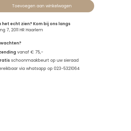
Toevoegen aan winkelwagen
n het echt zien? Kom bij ons langs
g 7, 2011 HR Haarlem
erwachten?
rzending
vanaf € 75,-
ratis
schoonmaakbeurt op uw sieraad
bereikbaar via whatsapp op 023-5321064