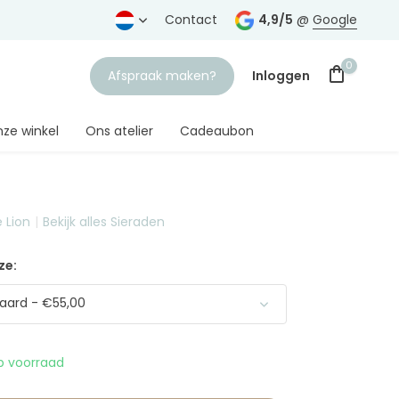
rtrouwde juwelier
Gratis verzending
Contact
vanaf € 75,-
4,9/5
@
Google
0
Afspraak maken?
Inloggen
ze winkel
Ons atelier
Cadeaubon
 Lion
Bekijk alles Sieraden
Account aanmaken
ze:
aard - €55,00
 voorraad