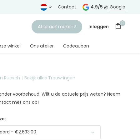
rtrouwde juwelier
Gratis verzending
Contact
vanaf € 75,-
4,9/5
@
Google
0
Afspraak maken?
Inloggen
ze winkel
Ons atelier
Cadeaubon
on Ruesch
Bekijk alles Trouwringen
Account aanmaken
n onder voorbehoud. Wilt u de actuele prijs weten? Neem
ntact met ons op!
ze:
ard - €2.633,00