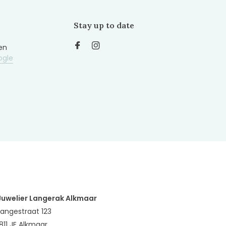
Stay up to date
en
ogle
Juwelier Langerak Alkmaar
Langestraat 123
1811 JE Alkmaar