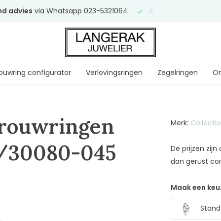
end advies
via Whatsapp 023-5321064
Al
ruim 75 jaar
uw ve
ouwring configurator
Verlovingsringen
Zegelringen
On
Trouwringen
Merk:
Collecti
6/30080-045
De prijzen zij
dan gerust co
Maak een keu
Standa