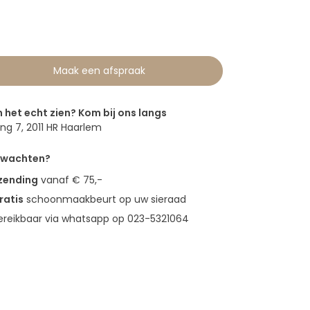
Maak een afspraak
n het echt zien? Kom bij ons langs
g 7, 2011 HR Haarlem
erwachten?
rzending
vanaf € 75,-
ratis
schoonmaakbeurt op uw sieraad
bereikbaar via whatsapp op 023-5321064