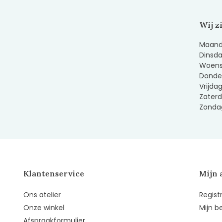
Wij z
Maanda
Dinsda
Woens
Donder
Vrijda
Zaterd
Zondag
Klantenservice
Mijn 
Ons atelier
Regist
Onze winkel
Mijn b
Afspraakformulier