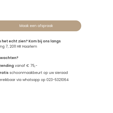
0
Maak een afspraak
n het echt zien? Kom bij ons langs
g 7, 2011 HR Haarlem
erwachten?
rzending
vanaf € 75,-
ratis
schoonmaakbeurt op uw sieraad
bereikbaar via whatsapp op 023-5321064