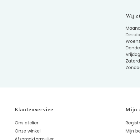
Wij z
Maanda
Dinsda
Woens
Donder
Vrijda
Zaterd
Zondag
Klantenservice
Mijn 
Ons atelier
Regist
Onze winkel
Mijn b
Afspraakformulier