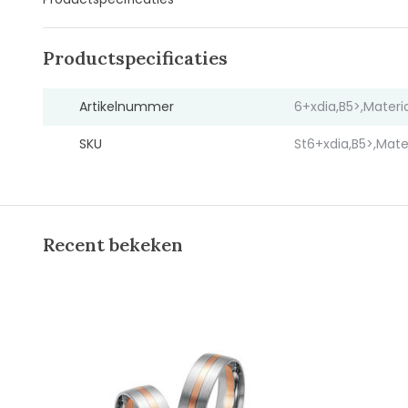
Productspecificaties
Artikelnummer
6+xdia,B5>,Mater
SKU
St6+xdia,B5>,Mat
Recent bekeken