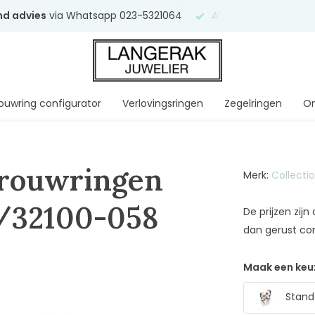
end advies
via Whatsapp 023-5321064
Al
ruim 75 jaar
uw ve
ouwring configurator
Verlovingsringen
Zegelringen
On
Trouwringen
Merk:
Collecti
/32100-058
De prijzen zij
dan gerust co
Maak een keu
Stand