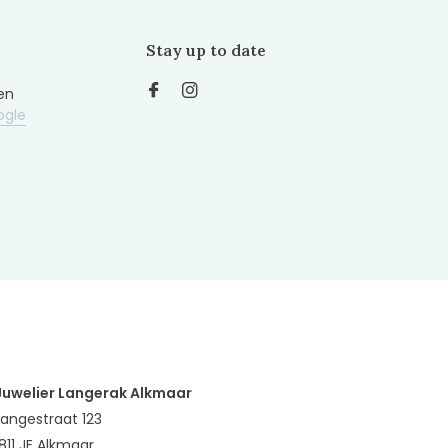
Stay up to date
en
ogle
Juwelier Langerak Alkmaar
Langestraat 123
1811 JE Alkmaar