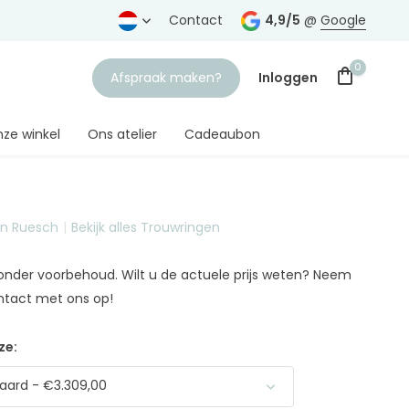
rtrouwde juwelier
Gratis verzending
Contact
vanaf € 75,-
4,9/5
@
Google
0
Afspraak maken?
Inloggen
ze winkel
Ons atelier
Cadeaubon
on Ruesch
Bekijk alles Trouwringen
Account aanmaken
n onder voorbehoud. Wilt u de actuele prijs weten? Neem
ntact met ons op!
ze:
aard - €3.309,00