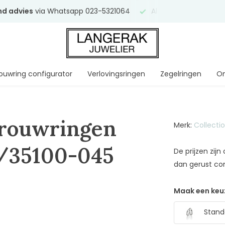
end advies
via Whatsapp 023-5321064
Al
ruim 75 jaar
uw ve
ouwring configurator
Verlovingsringen
Zegelringen
On
Trouwringen
Merk:
Collecti
/35100-045
De prijzen zij
dan gerust co
Maak een keu
Standa