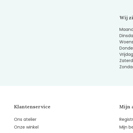
Wij z
Maanda
Dinsda
Woens
Donder
Vrijda
Zaterd
Zondag
Klantenservice
Mijn 
Ons atelier
Regist
Onze winkel
Mijn b