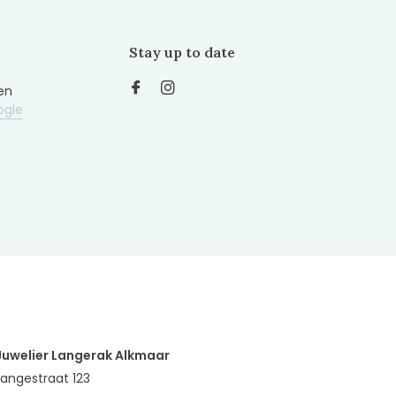
Stay up to date
en
ogle
Juwelier Langerak Alkmaar
Langestraat 123