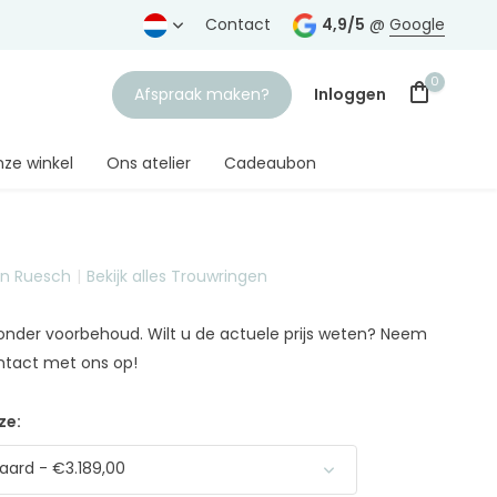
rtrouwde juwelier
Gratis verzending
Contact
vanaf € 75,-
4,9/5
@
Google
0
Afspraak maken?
Inloggen
ze winkel
Ons atelier
Cadeaubon
on Ruesch
Bekijk alles Trouwringen
Account aanmaken
n onder voorbehoud. Wilt u de actuele prijs weten? Neem
ntact met ons op!
ze:
ard - €3.189,00