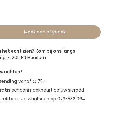
Maak een afspraak
n het echt zien? Kom bij ons langs
g 7, 2011 HR Haarlem
erwachten?
rzending
vanaf € 75,-
ratis
schoonmaakbeurt op uw sieraad
bereikbaar via whatsapp op 023-5321064