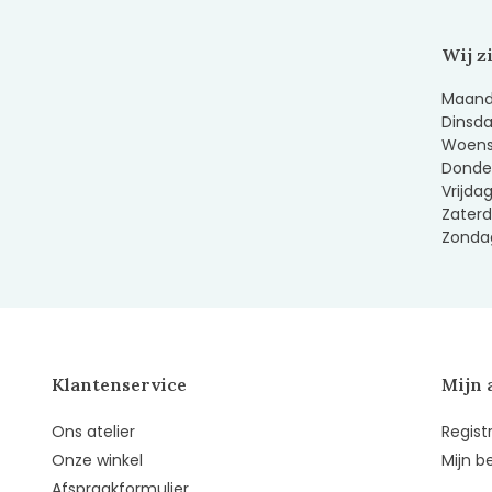
Wij z
Maanda
Dinsda
Woens
Donder
Vrijda
Zaterd
Zondag
Klantenservice
Mijn 
Ons atelier
Regist
Onze winkel
Mijn b
Afspraakformulier