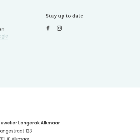
Stay up to date
en
ogle
Juwelier Langerak Alkmaar
Langestraat 123
1811 JE Alkmaar