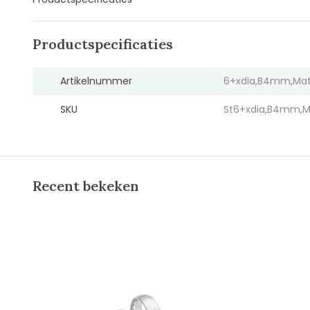
Productspecificaties
Artikelnummer
6+xdia,B4mm,Mat
SKU
St6+xdia,B4mm,M
Recent bekeken