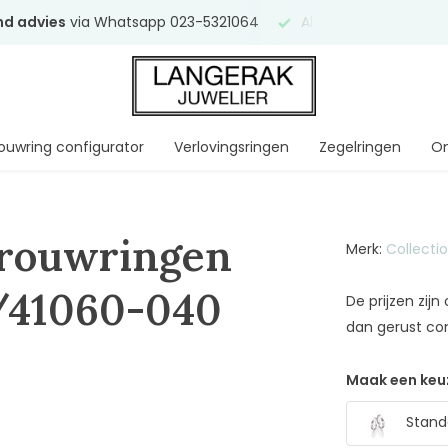
end advies
via Whatsapp 023-5321064
Al
ruim 75 jaar
uw ve
ouwring configurator
Verlovingsringen
Zegelringen
On
Trouwringen
Merk:
Collecti
/41060-040
De prijzen zij
dan gerust co
Maak een keu
Standa