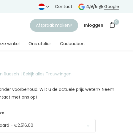
rtrouwde juwelier
Gratis verzending
Contact
vanaf € 75,-
4,9/5
@
Google
0
Afspraak maken?
Inloggen
ze winkel
Ons atelier
Cadeaubon
on Ruesch
Bekijk alles Trouwringen
Account aanmaken
n onder voorbehoud. Wilt u de actuele prijs weten? Neem
ntact met ons op!
ze:
ard - €2.516,00