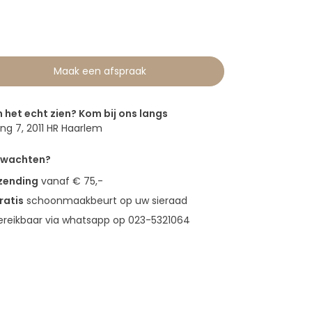
Maak een afspraak
n het echt zien? Kom bij ons langs
g 7, 2011 HR Haarlem
erwachten?
rzending
vanaf € 75,-
ratis
schoonmaakbeurt op uw sieraad
bereikbaar via whatsapp op 023-5321064