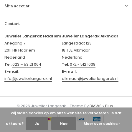
Mijn account
Contact
Juwelier Langerak Haarlem
Juwelier Langerak Alkmaar
Anegang 7
Langestraat 123
2011 HR Haarlem
1811 JE Alkmaar
Nederland
Nederland
Tel:
023 – 53 21 064
Tel:
072 - 512 1038
E-mail:
E-mail:
info@juwelierlangerak.nl
alkmaar@juwelierlangerak.nl
© 2026 Juwelier Langerak - Theme By
DMWS
x
Plus+
Wij slaan cookies op om onze website te verbeteren. Is dat
akkoord?
Ja
Nee
Meer over cookies »