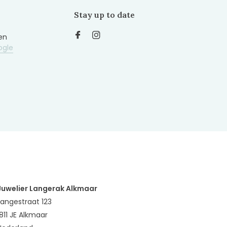
Stay up to date
en
ogle
Juwelier Langerak Alkmaar
Langestraat 123
1811 JE Alkmaar