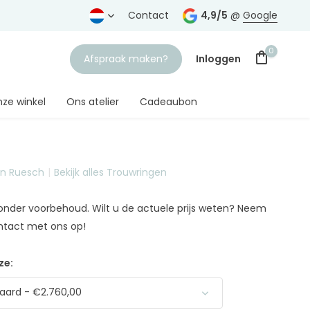
vertrouwde juwelier
Contact
4,9/5
@
Google
0
Afspraak maken?
Inloggen
ze winkel
Ons atelier
Cadeaubon
on Ruesch
Bekijk alles Trouwringen
Account aanmaken
n onder voorbehoud. Wilt u de actuele prijs weten? Neem
ntact met ons op!
ze:
aard - €2.760,00