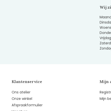
Wij z
Maanda
Dinsda
Woens
Donder
Vrijda
Zaterd
Zondag
Klantenservice
Mijn 
Ons atelier
Regist
Onze winkel
Mijn b
Afspraakformulier