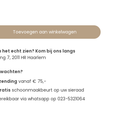
0
Toevoegen aan winkelwagen
n het echt zien? Kom bij ons langs
g 7, 2011 HR Haarlem
erwachten?
rzending
vanaf € 75,-
ratis
schoonmaakbeurt op uw sieraad
bereikbaar via whatsapp op 023-5321064