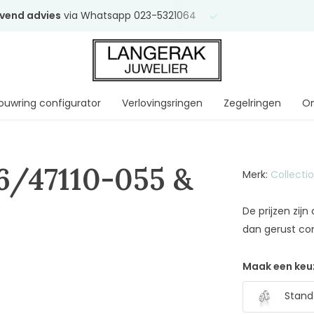
ijvend advies
via Whatsapp 023-5321064
Al
ruim 75 jaar
uw 
ouwring configurator
Verlovingsringen
Zegelringen
On
66/47110-055 &
Merk:
Collecti
De prijzen zij
dan gerust co
Maak een keu
Stand