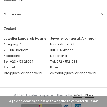
Mijn account
Contact
Juwelier Langerak Haarlem
Juwelier Langerak Alkmaar
Anegang 7
Langestraat 123
2011 HR Haarlem
1811 JE Alkmaar
Nederland
Nederland
Tel:
023 – 53 21 064
Tel:
072 - 512 1038
E-mail:
E-mail:
info@juwelierlangerak.nl
alkmaar@juwelierlangerak.nl
© 2026 Juwelier Langerak - Theme By
DMWS
x
Plus+
Wij slaan cookies op om onze website te verbeteren. Is dat