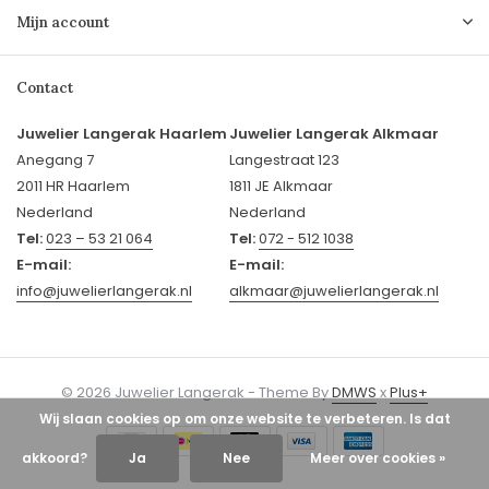
Mijn account
Contact
Juwelier Langerak Haarlem
Juwelier Langerak Alkmaar
Anegang 7
Langestraat 123
2011 HR Haarlem
1811 JE Alkmaar
Nederland
Nederland
Tel:
023 – 53 21 064
Tel:
072 - 512 1038
E-mail:
E-mail:
info@juwelierlangerak.nl
alkmaar@juwelierlangerak.nl
© 2026 Juwelier Langerak - Theme By
DMWS
x
Plus+
Wij slaan cookies op om onze website te verbeteren. Is dat
akkoord?
Ja
Nee
Meer over cookies »