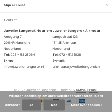
Mijn account
Contact
Juwelier Langerak Haarlem
Juwelier Langerak Alkmaar
Anegang 7
Langestraat 123
2011 HR Haarlem
1811 JE Alkmaar
Nederland
Nederland
Tel:
023 – 53 21 064
Tel:
072 - 512 1038
E-mail:
E-mail:
info@juwelierlangerak.nl
alkmaar@juwelierlangerak.nl
© 2026 Juwelier Langerak - Theme By
DMWS
x
Plus+
Wij slaan cookies op om onze website te verbeteren. Is dat
akkoord?
Ja
Nee
Meer over cookies »