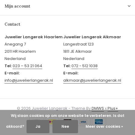
Mijn account
Contact
Juwelier Langerak Haarlem
Juwelier Langerak Alkmaar
Anegang 7
Langestraat 123
2011 HR Haarlem
1811 JE Alkmaar
Nederland
Nederland
Tel:
023 – 53 21 064
Tel:
072 - 512 1038
E-mail:
E-mail:
info@juwelierlangerak.nl
alkmaar@juwelierlangerak.nl
© 2026 Juwelier Langerak - Theme By
DMWS
x
Plus+
Wij slaan cookies op om onze website te verbeteren. Is dat
akkoord?
Ja
Nee
Meer over cookies »