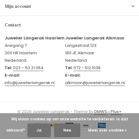
Mijn account
Contact
Juwelier Langerak Haarlem
Juwelier Langerak Alkmaar
Anegang 7
Langestraat 123
2011 HR Haarlem
1811 JE Alkmaar
Nederland
Nederland
Tel:
023 – 53 21 064
Tel:
072 - 512 1038
E-mail:
E-mail:
info@juwelierlangerak.nl
alkmaar@juwelierlangerak.nl
© 2026 Juwelier Langerak - Theme By
DMWS
x
Plus+
Wij slaan cookies op om onze website te verbeteren. Is dat
akkoord?
Ja
Nee
Meer over cookies »