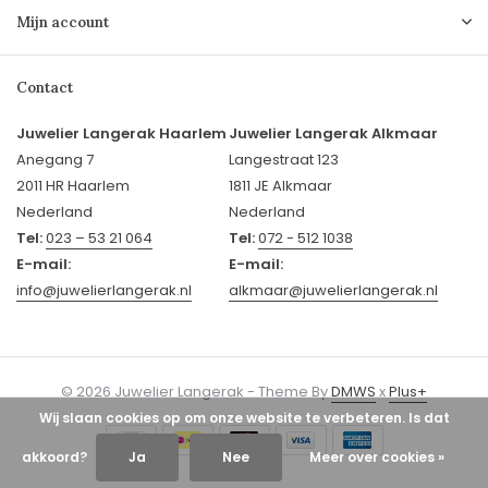
Mijn account
Contact
Juwelier Langerak Haarlem
Juwelier Langerak Alkmaar
Anegang 7
Langestraat 123
2011 HR Haarlem
1811 JE Alkmaar
Nederland
Nederland
Tel:
023 – 53 21 064
Tel:
072 - 512 1038
E-mail:
E-mail:
info@juwelierlangerak.nl
alkmaar@juwelierlangerak.nl
© 2026 Juwelier Langerak - Theme By
DMWS
x
Plus+
Wij slaan cookies op om onze website te verbeteren. Is dat
akkoord?
Ja
Nee
Meer over cookies »