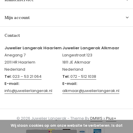
Mijn account
Contact
Juwelier Langerak Haarlem
Juwelier Langerak Alkmaar
Anegang 7
Langestraat 123
2011 HR Haarlem
1811 JE Alkmaar
Nederland
Nederland
Tel:
023 – 53 21 064
Tel:
072 - 512 1038
E-mail:
E-mail:
info@juwelierlangerak.nl
alkmaar@juwelierlangerak.nl
© 2026 Juwelier Langerak - Theme By
DMWS
x
Plus+
Wij slaan cookies op om onze website te verbeteren. Is dat