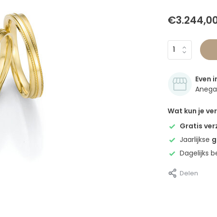
€3.244,0
Even i
Anegan
Wat kun je v
Gratis ve
Jaarlijkse
g
Dagelijks 
Delen