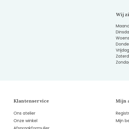
Wij z
Maanda
Dinsda
Woens
Donder
Vrijda
Zaterd
Zondag
Klantenservice
Mijn 
Ons atelier
Regist
Onze winkel
Mijn b
Afspraakformulier