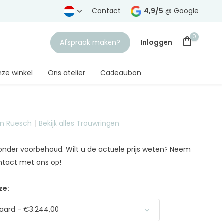
rtrouwde juwelier
Gratis verzending
Contact
vanaf € 75,-
4,9/5
@
Google
0
Afspraak maken?
Inloggen
ze winkel
Ons atelier
Cadeaubon
on Ruesch
Bekijk alles Trouwringen
Account aanmaken
n onder voorbehoud. Wilt u de actuele prijs weten? Neem
ntact met ons op!
ze:
aard - €3.244,00