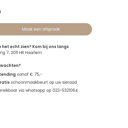
0
Maak een afspraak
n het echt zien? Kom bij ons langs
g 7, 2011 HR Haarlem
erwachten?
rzending
vanaf € 75,-
ratis
schoonmaakbeurt op uw sieraad
bereikbaar via whatsapp op 023-5321064