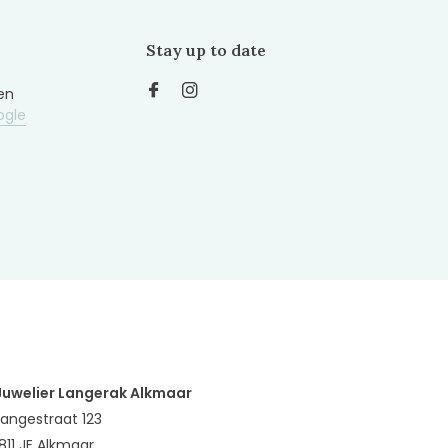
Stay up to date
en
ogle
Juwelier Langerak Alkmaar
Langestraat 123
1811 JE Alkmaar