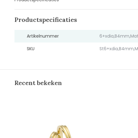
Productspecificaties
Artikelnummer
6+xdia,B4mm,Mat
SKU
St6+xdia,B4mm,M
Recent bekeken