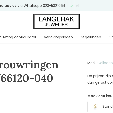
end advies
via Whatsapp 023-5321064
Al
ruim 75 jaar
uw ve
ouwring configurator
Verlovingsringen
Zegelringen
On
Trouwringen
Merk:
Collecti
/66120-040
De prijzen zij
dan gerust co
Maak een keu
Stand