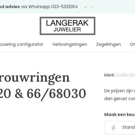
end advies
via Whatsapp 023-5321064
Al
ruim 75 jaar
uw ve
ouwring configurator
Verlovingsringen
Zegelringen
On
Trouwringen
Merk:
Collecti
20 & 66/68030
De prijzen zij
dan gerust co
Maak een keu
Stand