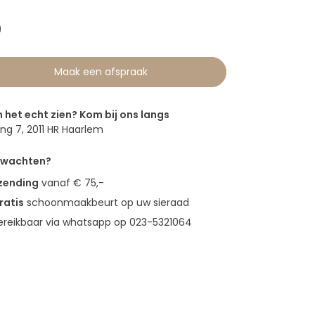
0
Maak een afspraak
n het echt zien? Kom bij ons langs
g 7, 2011 HR Haarlem
erwachten?
rzending
vanaf € 75,-
ratis
schoonmaakbeurt op uw sieraad
bereikbaar via whatsapp op 023-5321064