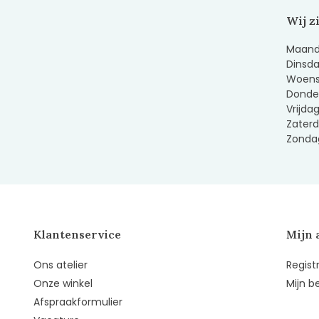
Wij z
Maanda
Dinsda
Woens
Donder
Vrijda
Zaterd
Zondag
Klantenservice
Mijn 
Ons atelier
Regist
Onze winkel
Mijn b
Afspraakformulier