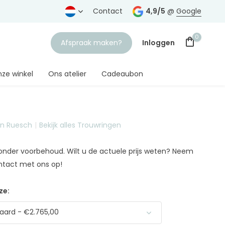
rtrouwde juwelier
Gratis verzending
Contact
vanaf € 75,-
4,9/5
@
Google
0
Afspraak maken?
Inloggen
ze winkel
Ons atelier
Cadeaubon
on Ruesch
Bekijk alles Trouwringen
Account aanmaken
n onder voorbehoud. Wilt u de actuele prijs weten? Neem
ntact met ons op!
ze:
aard - €2.765,00