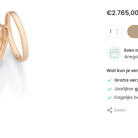
€2.765,0
Even i
Anegan
Wat kun je v
Gratis ve
Jaarlijkse
g
Dagelijks 
Delen