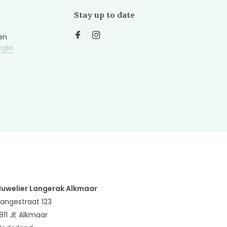
Stay up to date
en
ogle
Juwelier Langerak Alkmaar
Langestraat 123
1811 JE Alkmaar