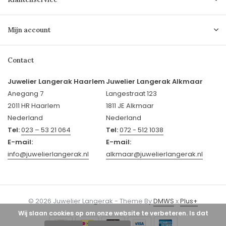
Mijn account
Contact
Juwelier Langerak Haarlem
Juwelier Langerak Alkmaar
Anegang 7
Langestraat 123
2011 HR Haarlem
1811 JE Alkmaar
Nederland
Nederland
Tel:
023 – 53 21 064
Tel:
072 - 512 1038
E-mail:
E-mail:
info@juwelierlangerak.nl
alkmaar@juwelierlangerak.nl
© 2026 Juwelier Langerak - Theme By
DMWS
x
Plus+
Wij slaan cookies op om onze website te verbeteren. Is dat