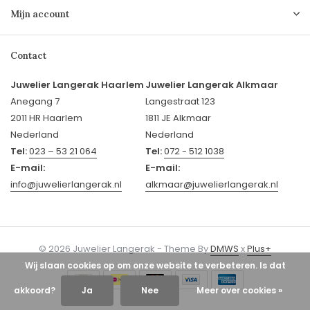
Mijn account
Contact
Juwelier Langerak Haarlem
Juwelier Langerak Alkmaar
Anegang 7
Langestraat 123
2011 HR Haarlem
1811 JE Alkmaar
Nederland
Nederland
Tel:
023 – 53 21 064
Tel:
072 - 512 1038
E-mail:
E-mail:
info@juwelierlangerak.nl
alkmaar@juwelierlangerak.nl
© 2026 Juwelier Langerak - Theme By
DMWS
x
Plus+
Wij slaan cookies op om onze website te verbeteren. Is dat
akkoord?
Ja
Nee
Meer over cookies »