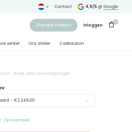
rtrouwde juwelier
Gratis verzending
Contact
vanaf € 75,-
4,9/5
@
Google
0
Afspraak maken?
Inloggen
ze winkel
Ons atelier
Cadeaubon
urice
Bekijk alles Verlovingsringen
Account aanmaken
ze:
aard - €2.249,00
0
Op voorraad