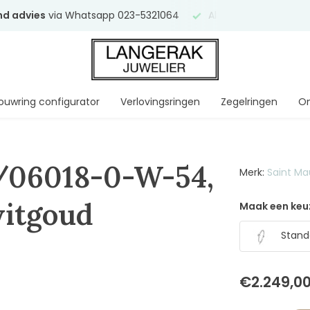
end advies
via Whatsapp 023-5321064
Al
ruim 75 jaar
uw ve
ouwring configurator
Verlovingsringen
Zegelringen
On
/06018-0-W-54,
Merk:
Saint Ma
 witgoud
Maak een keu
Stand
€2.249,0