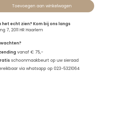
Toevoegen aan winkelwagen
n het echt zien? Kom bij ons langs
g 7, 2011 HR Haarlem
erwachten?
rzending
vanaf € 75,-
ratis
schoonmaakbeurt op uw sieraad
bereikbaar via whatsapp op 023-5321064