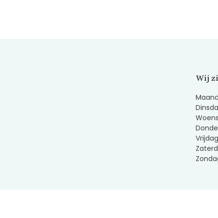
Wij z
Maanda
Dinsda
Woens
Donder
Vrijda
Zaterd
Zondag