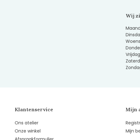
Wij z
Maanda
Dinsda
Woens
Donder
Vrijda
Zaterd
Zondag
Klantenservice
Mijn 
Ons atelier
Regist
Onze winkel
Mijn b
Afspraakformulier