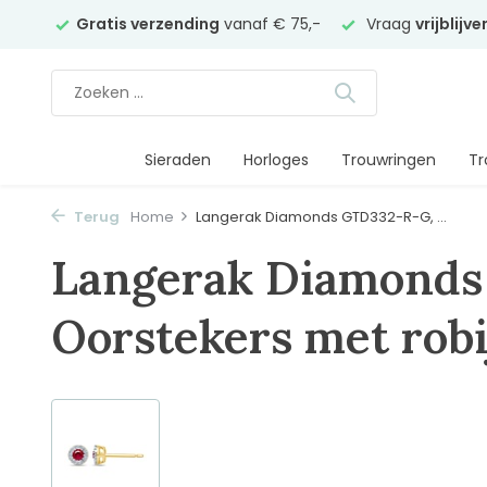
elier
Gratis verzending
vanaf € 75,-
Vraag
vrijblijv
Sieraden
Horloges
Trouwringen
Tr
Terug
Home
Langerak Diamonds GTD332-R-G, ...
Langerak Diamonds
Oorstekers met rob