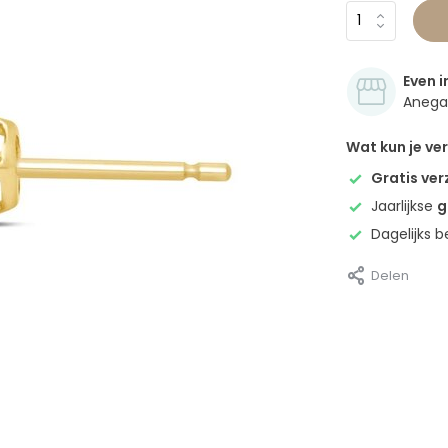
Even i
Anegan
Wat kun je v
Gratis ve
Jaarlijkse
g
Dagelijks 
Delen