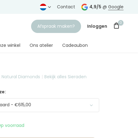
rtrouwde juwelier
Gratis verzending
Contact
vanaf € 75,-
4,9/5
@
Google
0
Afspraak maken?
Inloggen
ze winkel
Ons atelier
Cadeaubon
 Natural Diamonds
Bekijk alles Sieraden
Account aanmaken
ze:
aard - €615,00
p voorraad