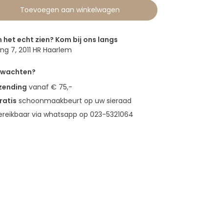
Toevoegen aan winkelwagen
n het echt zien? Kom bij ons langs
g 7, 2011 HR Haarlem
erwachten?
rzending
vanaf € 75,-
ratis
schoonmaakbeurt op uw sieraad
bereikbaar via whatsapp op 023-5321064