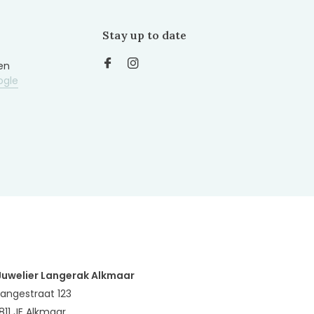
Stay up to date
en
ogle
Juwelier Langerak Alkmaar
Langestraat 123
1811 JE Alkmaar