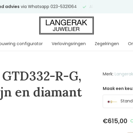
end advies
via Whatsapp 023-5321064
Al
ruim 75 jaar
uw ve
ouwring configurator
Verlovingsringen
Zegelringen
On
 GTD332-R-G,
Merk:
Langerak
ijn en diamant
Maak een keu
Stand
€615,00
O