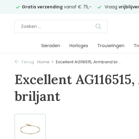
elier
Gratis verzending
vanaf € 75,-
Vraag
vrijblijv
Sieraden
Horloges
Trouwringen
Tr
Terug
Home
Excellent AG116515, Armband br...
Excellent AG116515
briljant