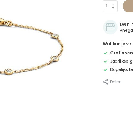
Even i
Anegan
Wat kun je v
Gratis ve
Jaarlijkse
g
Dagelijks 
Delen