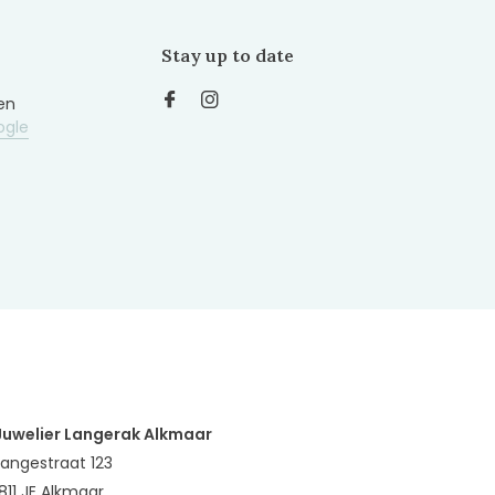
Stay up to date
en
ogle
Juwelier Langerak Alkmaar
Langestraat 123
1811 JE Alkmaar