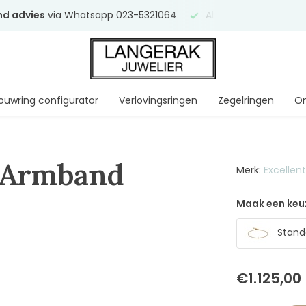
end advies
via Whatsapp 023-5321064
Al
ruim 75 jaar
uw ve
ouwring configurator
Verlovingsringen
Zegelringen
On
, Armband
Merk:
Excellen
Maak een keu
Standa
€1.125,00