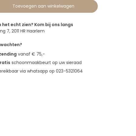
Toevoegen aan winkelwagen
n het echt zien? Kom bij ons langs
g 7, 2011 HR Haarlem
erwachten?
rzending
vanaf € 75,-
ratis
schoonmaakbeurt op uw sieraad
bereikbaar via whatsapp op 023-5321064