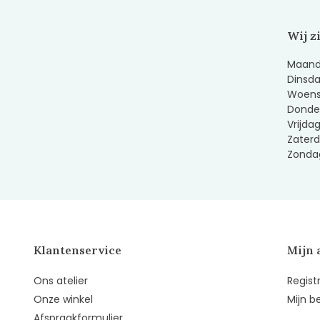
Wij z
Maanda
Dinsda
Woens
Donder
Vrijda
Zaterd
Zondag
Klantenservice
Mijn 
Ons atelier
Regist
Onze winkel
Mijn b
Afspraakformulier