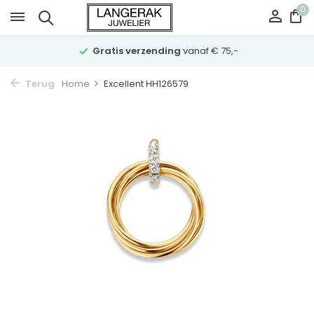
0
Gratis verzending
vanaf € 75,-
Terug
Home
Excellent HH126579