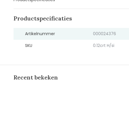
Productspecificaties
Artikelnummer
000024376
SKU
0.12crt H/si
Recent bekeken