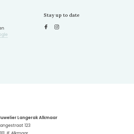
Stay up to date
en
ogle
Juwelier Langerak Alkmaar
Langestraat 123
1811 JE Alkmaar