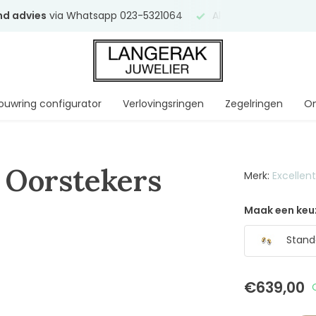
end advies
via Whatsapp 023-5321064
Al
ruim 75 jaar
uw ve
ouwring configurator
Verlovingsringen
Zegelringen
On
 Oorstekers
Merk:
Excellen
Maak een keu
Stand
€639,00