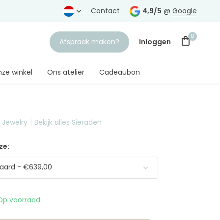
rtrouwde juwelier
Gratis verzending
Contact
vanaf € 75,-
4,9/5
@
Google
0
Afspraak maken?
Inloggen
ze winkel
Ons atelier
Cadeaubon
t Jewelry
Bekijk alles Sieraden
Account aanmaken
ze:
aard - €639,00
Op voorraad