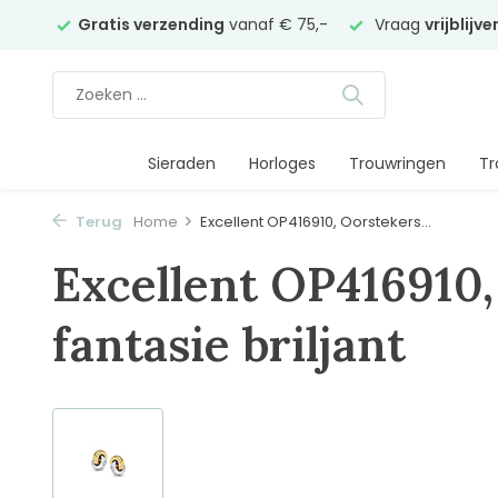
elier
Gratis verzending
vanaf € 75,-
Vraag
vrijblijv
Sieraden
Horloges
Trouwringen
Tr
Terug
Home
Excellent OP416910, Oorstekers...
Excellent OP416910,
fantasie briljant