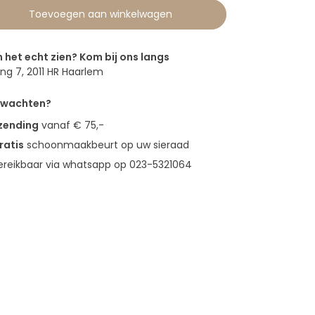
Toevoegen aan winkelwagen
n het echt zien? Kom bij ons langs
g 7, 2011 HR Haarlem
erwachten?
rzending
vanaf € 75,-
ratis
schoonmaakbeurt op uw sieraad
bereikbaar via whatsapp op 023-5321064