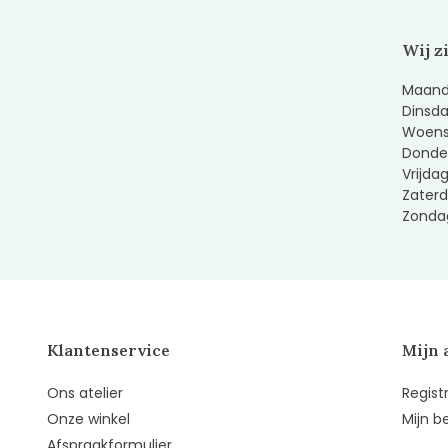
Wij z
Maanda
Dinsda
Woens
Donder
Vrijda
Zaterd
Zondag
Klantenservice
Mijn 
Ons atelier
Regist
Onze winkel
Mijn b
Afspraakformulier