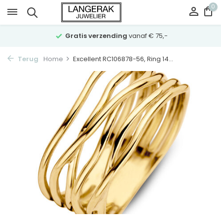
0
Gratis verzending
vanaf € 75,-
Terug
Home
Excellent RC106878-56, Ring 14...