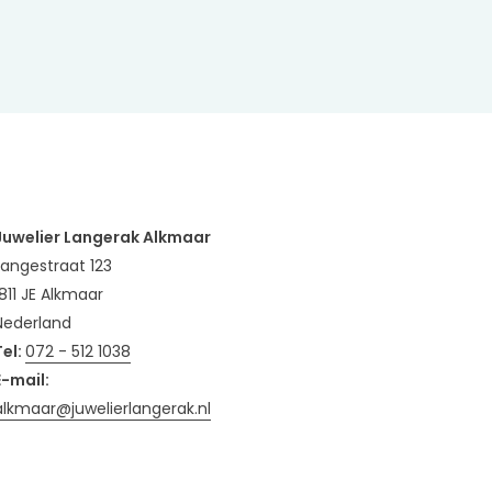
Juwelier Langerak Alkmaar
Langestraat 123
1811 JE Alkmaar
Nederland
Tel:
072 - 512 1038
E-mail:
alkmaar@juwelierlangerak.nl