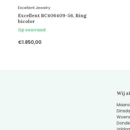
Excellent Jewelry
Excellent RC406409-56, Ring
bicolor
Op voorraad
€1.850,00
Wij z
Maanda
Dinsda
Woens
Donder
Vrijda