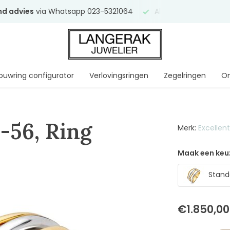
end advies
via Whatsapp 023-5321064
Al
ruim 75 jaar
uw ve
ouwring configurator
Verlovingsringen
Zegelringen
On
-56, Ring
Merk:
Excellen
Maak een keu
Standa
€1.850,00