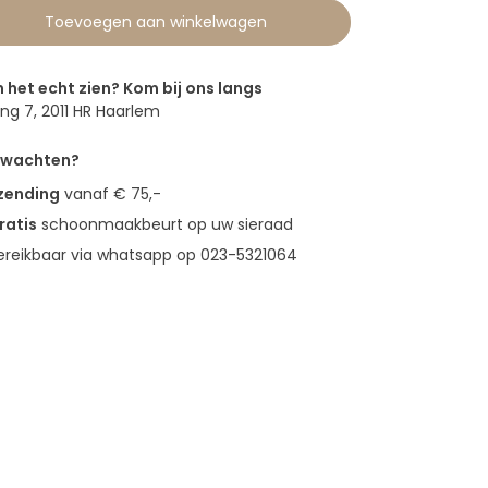
Toevoegen aan winkelwagen
n het echt zien? Kom bij ons langs
g 7, 2011 HR Haarlem
erwachten?
rzending
vanaf € 75,-
ratis
schoonmaakbeurt op uw sieraad
bereikbaar via whatsapp op 023-5321064