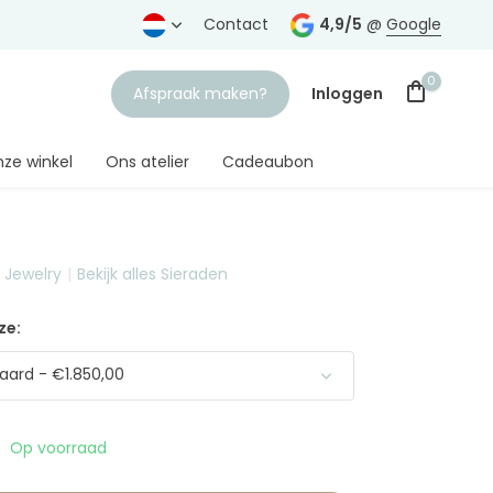
rtrouwde juwelier
Gratis verzending
Contact
vanaf € 75,-
4,9/5
@
Google
0
Afspraak maken?
Inloggen
ze winkel
Ons atelier
Cadeaubon
t Jewelry
Bekijk alles Sieraden
Account aanmaken
ze:
ard - €1.850,00
Op voorraad