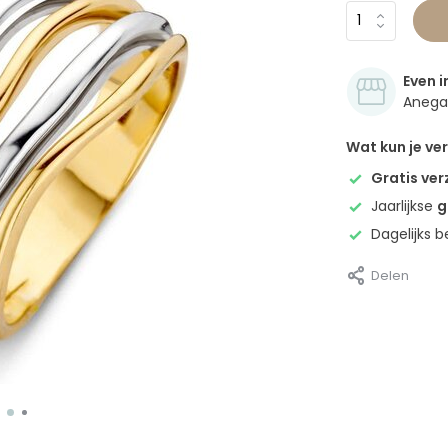
Even i
Anegan
Wat kun je v
Gratis ve
Jaarlijkse
g
Dagelijks 
Delen