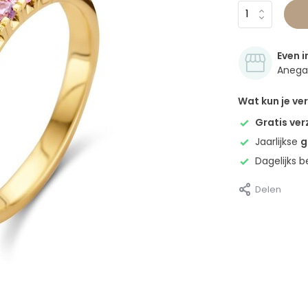
Even i
Anegan
Wat kun je v
Gratis ve
Jaarlijkse
g
Dagelijks 
Delen