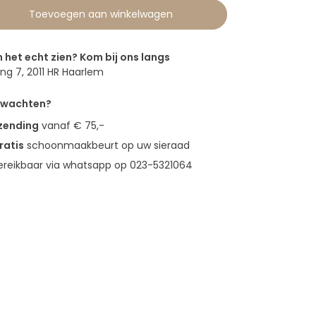
Toevoegen aan winkelwagen
n het echt zien? Kom bij ons langs
g 7, 2011 HR Haarlem
erwachten?
rzending
vanaf € 75,-
ratis
schoonmaakbeurt op uw sieraad
bereikbaar via whatsapp op 023-5321064