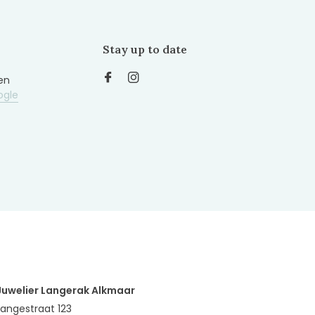
Stay up to date
en
ogle
Juwelier Langerak Alkmaar
Langestraat 123