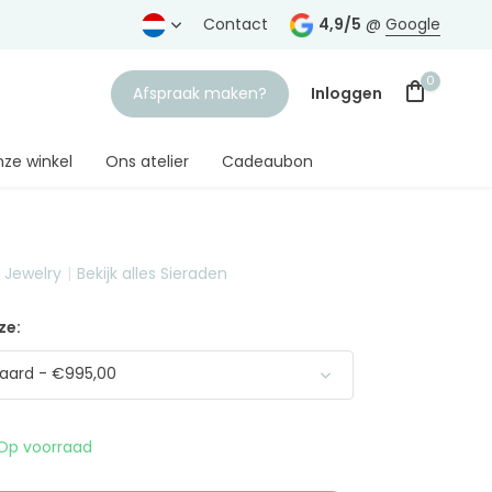
rtrouwde juwelier
Gratis verzending
Contact
vanaf € 75,-
4,9/5
@
Google
0
Afspraak maken?
Inloggen
ze winkel
Ons atelier
Cadeaubon
t Jewelry
Bekijk alles Sieraden
Account aanmaken
ze:
aard - €995,00
Op voorraad