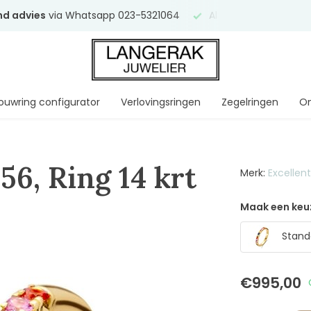
end advies
via Whatsapp 023-5321064
Al
ruim 75 jaar
uw ve
ouwring configurator
Verlovingsringen
Zegelringen
On
56, Ring 14 krt
Merk:
Excellen
Maak een keu
Stand
€995,00