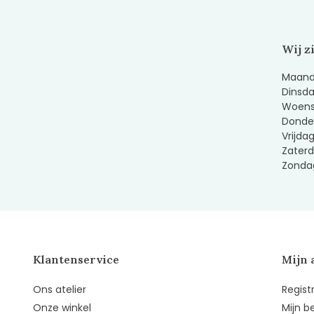
Wij z
Maanda
Dinsda
Woens
Donder
Vrijda
Zaterd
Zondag
Klantenservice
Mijn 
Ons atelier
Regist
Onze winkel
Mijn b