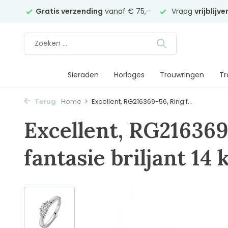
elier
Gratis verzending
vanaf € 75,-
Vraag
vrijblijv
Sieraden
Horloges
Trouwringen
Tr
Terug
Home
Excellent, RG216369-56, Ring f...
Excellent, RG216369
fantasie briljant 14