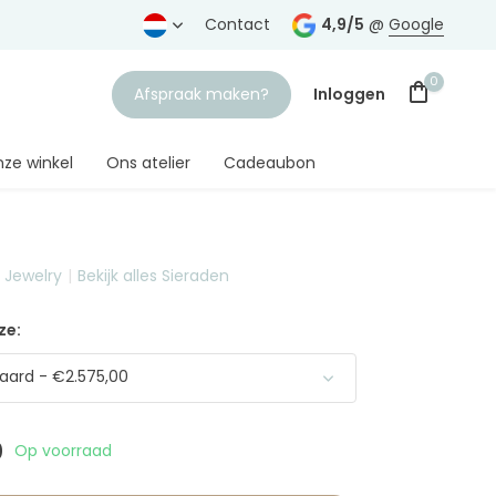
rtrouwde juwelier
Gratis verzending
Contact
vanaf € 75,-
4,9/5
@
Google
0
Afspraak maken?
Inloggen
ze winkel
Ons atelier
Cadeaubon
t Jewelry
Bekijk alles Sieraden
Account aanmaken
ze:
ard - €2.575,00
0
Op voorraad