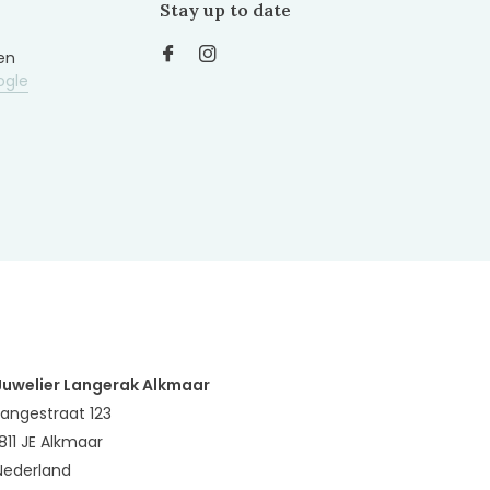
Stay up to date
en
ogle
Juwelier Langerak Alkmaar
Langestraat 123
1811 JE Alkmaar
Nederland