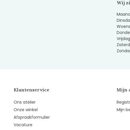
Wij z
Maanda
Dinsda
Woens
Donder
Vrijda
Zaterd
Zondag
Klantenservice
Mijn 
Ons atelier
Regist
Onze winkel
Mijn b
Afspraakformulier
Vacature