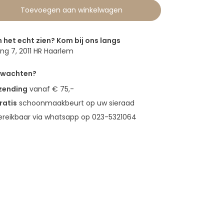
Toevoegen aan winkelwagen
n het echt zien? Kom bij ons langs
g 7, 2011 HR Haarlem
erwachten?
rzending
vanaf € 75,-
ratis
schoonmaakbeurt op uw sieraad
bereikbaar via whatsapp op 023-5321064