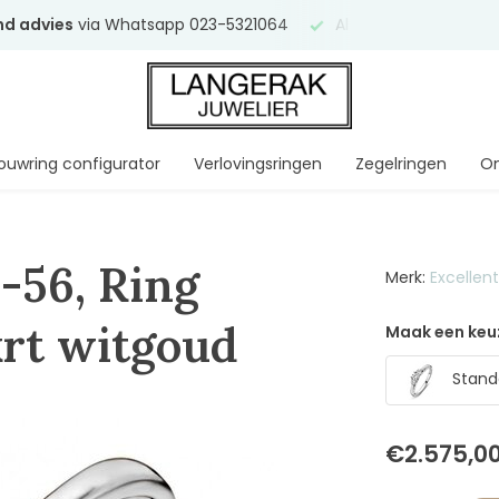
end advies
via Whatsapp 023-5321064
Al
ruim 75 jaar
uw ve
ouwring configurator
Verlovingsringen
Zegelringen
On
-56, Ring
Merk:
Excellen
 krt witgoud
Maak een keu
Standa
€2.575,0