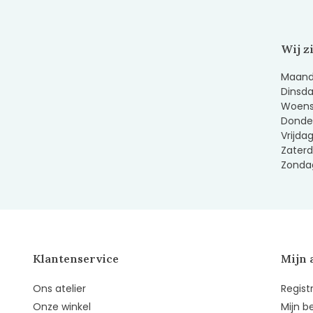
Wij z
Maanda
Dinsda
Woens
Donder
Vrijda
Zaterd
Zondag
Klantenservice
Mijn 
Ons atelier
Regist
Onze winkel
Mijn b