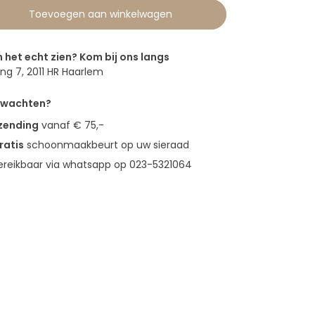
Toevoegen aan winkelwagen
n het echt zien? Kom bij ons langs
g 7, 2011 HR Haarlem
erwachten?
rzending
vanaf € 75,-
ratis
schoonmaakbeurt op uw sieraad
bereikbaar via whatsapp op 023-5321064