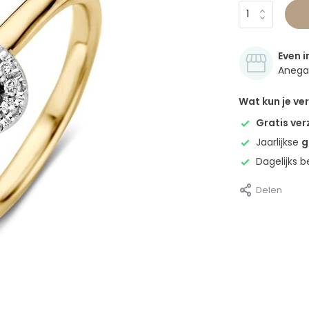
Even i
Anegan
Wat kun je v
Gratis ve
Jaarlijkse
g
Dagelijks 
Delen