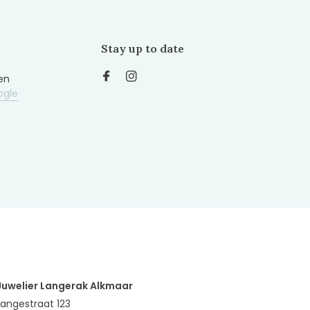
Stay up to date
en
ogle
Juwelier Langerak Alkmaar
Langestraat 123