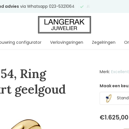
end advies
via Whatsapp 023-5321064
Al
ruim 75 jaar
uw ve
ouwring configurator
Verlovingsringen
Zegelringen
On
54, Ring
Merk:
Excellen
krt geelgoud
Maak een keu
Standa
€1.625,00