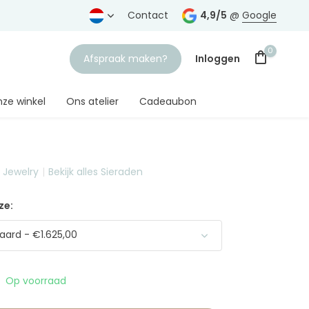
rtrouwde juwelier
Gratis verzending
Contact
vanaf € 75,-
4,9/5
@
Google
0
Afspraak maken?
Inloggen
ze winkel
Ons atelier
Cadeaubon
t Jewelry
Bekijk alles Sieraden
Account aanmaken
ze:
ard - €1.625,00
Op voorraad