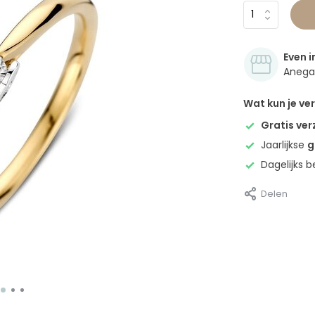
Even i
Anegan
Wat kun je v
Gratis ve
Jaarlijkse
g
Dagelijks 
Delen