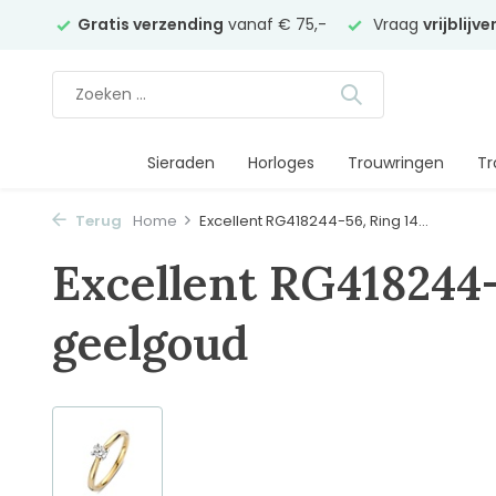
elier
Gratis verzending
vanaf € 75,-
Vraag
vrijblijv
Sieraden
Horloges
Trouwringen
Tr
Terug
Home
Excellent RG418244-56, Ring 14...
Excellent RG418244-
geelgoud