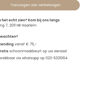
Toevoegen aan winkelwagen
n het echt zien? Kom bij ons langs
g 7, 2011 HR Haarlem
erwachten?
rzending
vanaf € 75,-
ratis
schoonmaakbeurt op uw sieraad
bereikbaar via whatsapp op 023-5321064