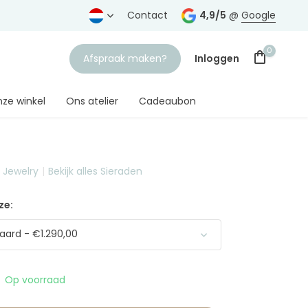
rtrouwde juwelier
Gratis verzending
Contact
vanaf € 75,-
4,9/5
@
Google
0
Afspraak maken?
Inloggen
ze winkel
Ons atelier
Cadeaubon
t Jewelry
Bekijk alles Sieraden
Account aanmaken
ze:
ard - €1.290,00
Op voorraad