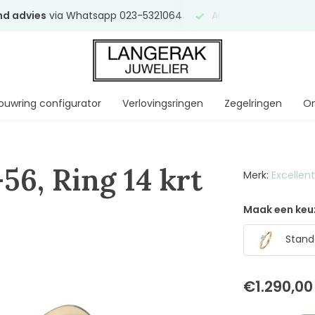
end advies
via Whatsapp 023-5321064
Al
ruim 75 jaar
uw ve
ouwring configurator
Verlovingsringen
Zegelringen
On
56, Ring 14 krt
Merk:
Excellen
Maak een keu
Standa
€1.290,00