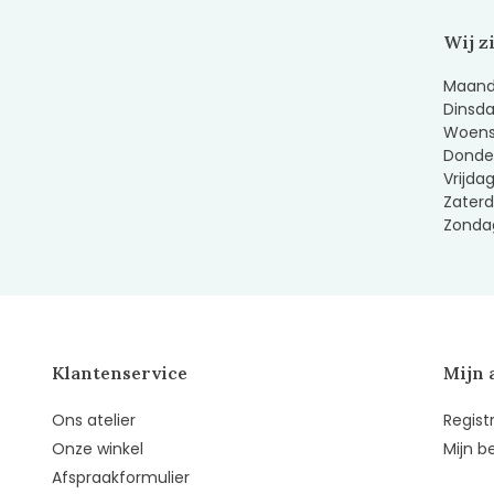
Wij z
Maanda
Dinsda
Woens
Donder
Vrijda
Zaterd
Zondag
Klantenservice
Mijn 
Ons atelier
Regist
Onze winkel
Mijn b
Afspraakformulier