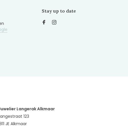
Stay up to date
en
ogle
Juwelier Langerak Alkmaar
Langestraat 123
1811 JE Alkmaar