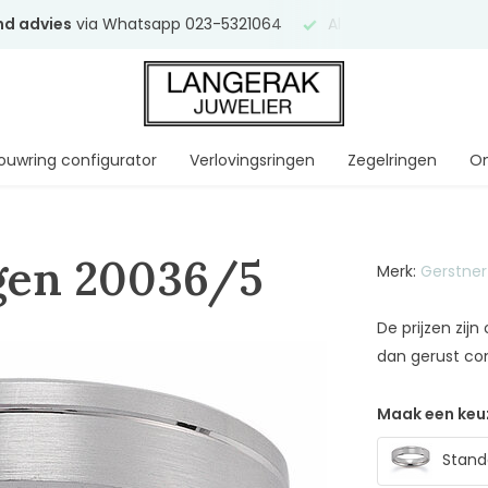
end advies
via Whatsapp 023-5321064
Al
ruim 75 jaar
uw ve
ouwring configurator
Verlovingsringen
Zegelringen
On
gen 20036/5
Merk:
Gerstner
De prijzen zij
dan gerust co
Maak een keu
Stand