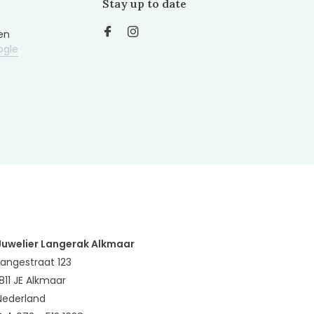
Stay up to date
en
ogle
Juwelier Langerak Alkmaar
Langestraat 123
1811 JE Alkmaar
Nederland