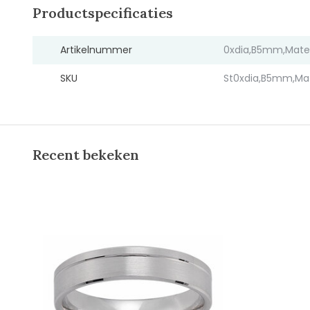
Productspecificaties
Artikelnummer
0xdia,B5mm,Mate
SKU
St0xdia,B5mm,Ma
Recent bekeken