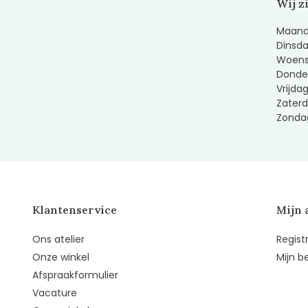
Wij z
Maanda
Dinsda
Woens
Donder
Vrijda
Zaterd
Zondag
Klantenservice
Mijn 
Ons atelier
Regist
Onze winkel
Mijn b
Afspraakformulier
Vacature