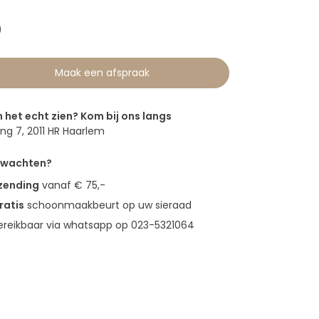
0
Maak een afspraak
n het echt zien? Kom bij ons langs
g 7, 2011 HR Haarlem
erwachten?
rzending
vanaf € 75,-
ratis
schoonmaakbeurt op uw sieraad
bereikbaar via whatsapp op 023-5321064