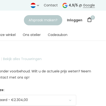
rtrouwde juwelier
Gratis verzending
Contact
vanaf € 75,-
4,9/5
@
Google
0
Afspraak maken?
Inloggen
ze winkel
Ons atelier
Cadeaubon
Bekijk alles Trouwringen
Account aanmaken
n onder voorbehoud. Wilt u de actuele prijs weten? Neem
ntact met ons op!
ze:
aard - €2.304,00