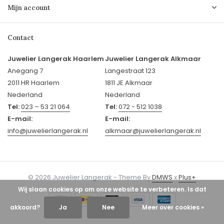
Mijn account
Contact
Juwelier Langerak Haarlem
Juwelier Langerak Alkmaar
Anegang 7
Langestraat 123
2011 HR Haarlem
1811 JE Alkmaar
Nederland
Nederland
Tel:
023 – 53 21 064
Tel:
072 - 512 1038
E-mail:
E-mail:
info@juwelierlangerak.nl
alkmaar@juwelierlangerak.nl
© 2026 Juwelier Langerak - Theme By
DMWS
x
Plus+
Wij slaan cookies op om onze website te verbeteren. Is dat
akkoord?
Ja
Nee
Meer over cookies »