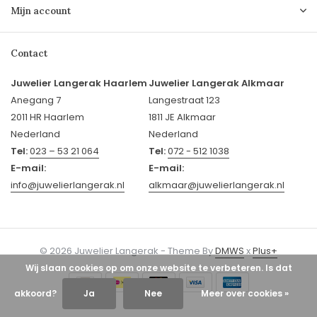
Mijn account
Contact
Juwelier Langerak Haarlem
Juwelier Langerak Alkmaar
Anegang 7
Langestraat 123
2011 HR Haarlem
1811 JE Alkmaar
Nederland
Nederland
Tel:
023 – 53 21 064
Tel:
072 - 512 1038
E-mail:
E-mail:
info@juwelierlangerak.nl
alkmaar@juwelierlangerak.nl
© 2026 Juwelier Langerak - Theme By
DMWS
x
Plus+
Wij slaan cookies op om onze website te verbeteren. Is dat
akkoord?
Ja
Nee
Meer over cookies »