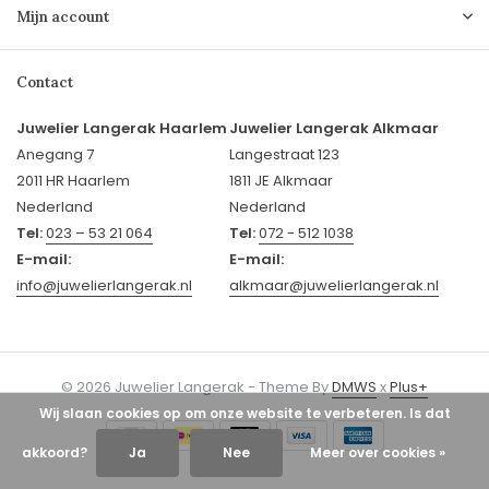
Mijn account
Contact
Juwelier Langerak Haarlem
Juwelier Langerak Alkmaar
Anegang 7
Langestraat 123
2011 HR Haarlem
1811 JE Alkmaar
Nederland
Nederland
Tel:
023 – 53 21 064
Tel:
072 - 512 1038
E-mail:
E-mail:
info@juwelierlangerak.nl
alkmaar@juwelierlangerak.nl
© 2026 Juwelier Langerak - Theme By
DMWS
x
Plus+
Wij slaan cookies op om onze website te verbeteren. Is dat
akkoord?
Ja
Nee
Meer over cookies »