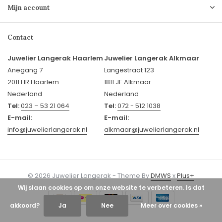
Mijn account
Contact
Juwelier Langerak Haarlem
Juwelier Langerak Alkmaar
Anegang 7
Langestraat 123
2011 HR Haarlem
1811 JE Alkmaar
Nederland
Nederland
Tel:
023 – 53 21 064
Tel:
072 - 512 1038
E-mail:
E-mail:
info@juwelierlangerak.nl
alkmaar@juwelierlangerak.nl
© 2026 Juwelier Langerak - Theme By
DMWS
x
Plus+
Wij slaan cookies op om onze website te verbeteren. Is dat
akkoord?
Ja
Nee
Meer over cookies »