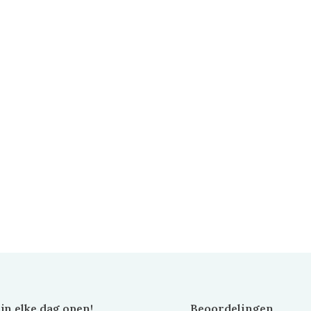
ijn elke dag open!
Beoordelingen