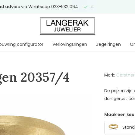
end advies
via Whatsapp 023-5321064
Al
ruim 75 jaar
uw ve
ouwring configurator
Verlovingsringen
Zegelringen
On
gen 20357/4
Merk:
Gerstner
De prijzen zij
dan gerust co
Maak een keu
Standa