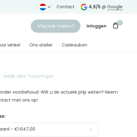
rtrouwde juwelier
Gratis verzending
Contact
vanaf € 75,-
4,9/5
@
Google
0
Afspraak maken?
Inloggen
ze winkel
Ons atelier
Cadeaubon
Bekijk alles Trouwringen
Account aanmaken
n onder voorbehoud. Wilt u de actuele prijs weten? Neem
ntact met ons op!
ze:
ard - €1.647,00