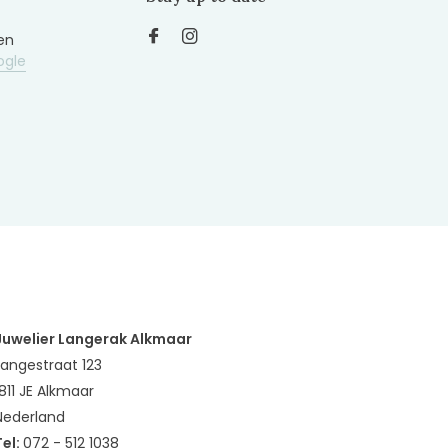
en
ogle
Juwelier Langerak Alkmaar
Langestraat 123
1811 JE Alkmaar
Nederland
Tel:
072 - 512 1038