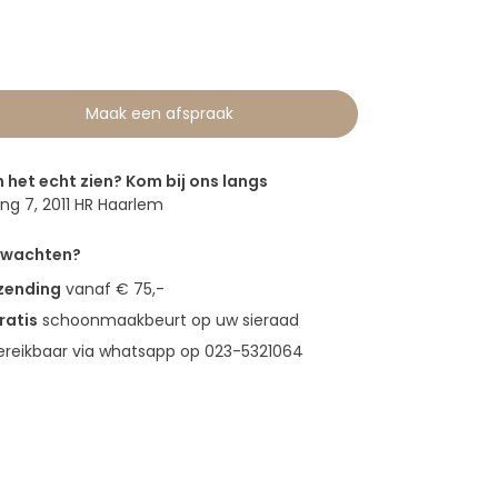
Maak een afspraak
n het echt zien? Kom bij ons langs
g 7, 2011 HR Haarlem
erwachten?
rzending
vanaf € 75,-
ratis
schoonmaakbeurt op uw sieraad
bereikbaar via whatsapp op 023-5321064