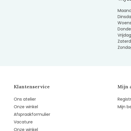
Maanda
Dinsda
Woens
Donder
Vrijda
Zaterd
Zondag
Klantenservice
Mijn 
Ons atelier
Regist
Onze winkel
Mijn b
Afspraakformulier
Vacature
Onze winkel