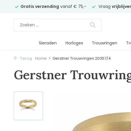
elier
Gratis verzending
vanaf € 75,-
Vraag
vrijblijv
Sieraden
Horloges
Trouwringen
Tr
Terug
Home
Gerstner Trouwringen 20357/4
Gerstner Trouwrin