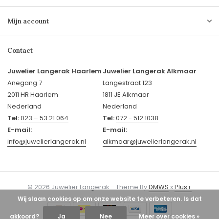
Mijn account
Contact
Juwelier Langerak Haarlem
Juwelier Langerak Alkmaar
Anegang 7
Langestraat 123
2011 HR Haarlem
1811 JE Alkmaar
Nederland
Nederland
Tel:
023 – 53 21 064
Tel:
072 - 512 1038
E-mail:
E-mail:
info@juwelierlangerak.nl
alkmaar@juwelierlangerak.nl
© 2026 Juwelier Langerak - Theme By
DMWS
x
Plus+
Wij slaan cookies op om onze website te verbeteren. Is dat
akkoord?
Ja
Nee
Meer over cookies »